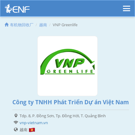
有机物回收厂
越南
VNP Greenlife
Công ty TNHH Phát Triển Dự án Việt Nam
Tdp. 8, P. Đồng Sơn, Tp. Đồng Hới, T. Quảng Bình
vnp-vietnam.vn
越南