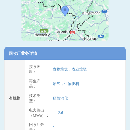
回收厂业务详情
接收废
食物垃圾，农业垃圾
料：
再生产
沼气，生物肥料
品：
技术类
有机物
厌氧消化
型：
电力输出
2.6
（MWe）：
回收厂数
1
量：