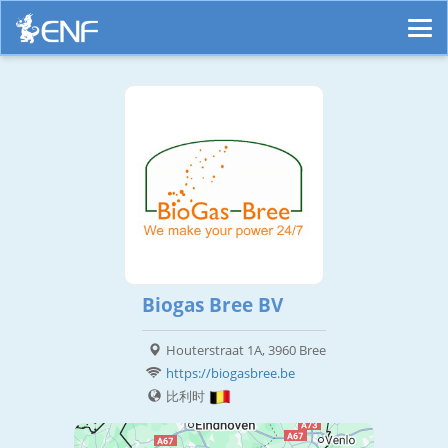
Biogas Bree BV
Houterstraat 1A, 3960 Bree
https://biogasbree.be
比利时