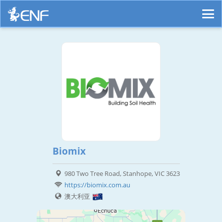
Biomix
980 Two Tree Road, Stanhope, VIC 3623
https://biomix.com.au
澳大利亚