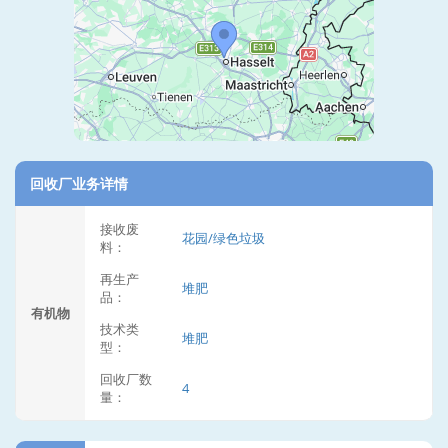
回收厂业务详情
接收废
花园/绿色垃圾
料：
再生产
堆肥
品：
有机物
技术类
堆肥
型：
回收厂数
4
量：