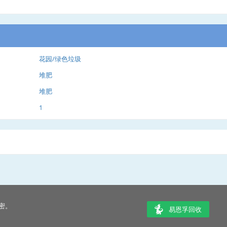
花园/绿色垃圾
堆肥
堆肥
1
密。
易恩孚回收