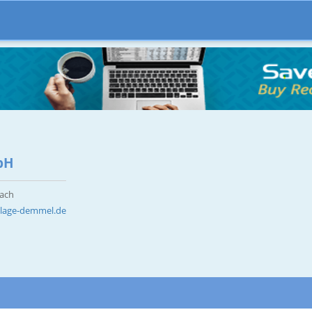
bH
zach
nlage-demmel.de