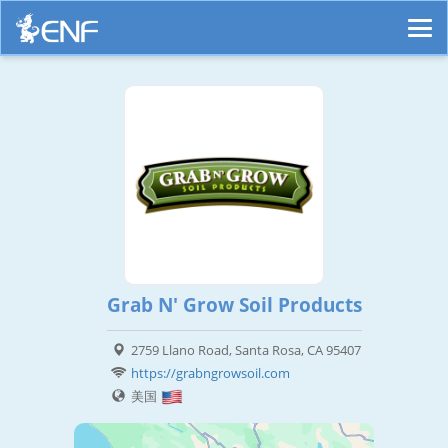
Grab N' Grow Soil Products
2759 Llano Road, Santa Rosa, CA 95407
https://grabngrowsoil.com
美国