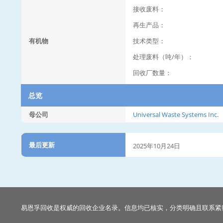
接收废料：
再生产品：
有机物
技术类型：
处理废料（吨/年）：
回收厂数量：
总览
母公司
Universal Waste Systems Inc.
最后更新
2025年10月24日
易恩孚回收是权威的回收企业名录。信息均已核实，分类明确且联系紧