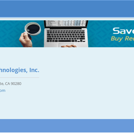
hnologies, Inc.
te, CA 90280
com