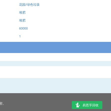
花园/绿色垃圾
堆肥
堆肥
60000
1
密。
易恩孚回收