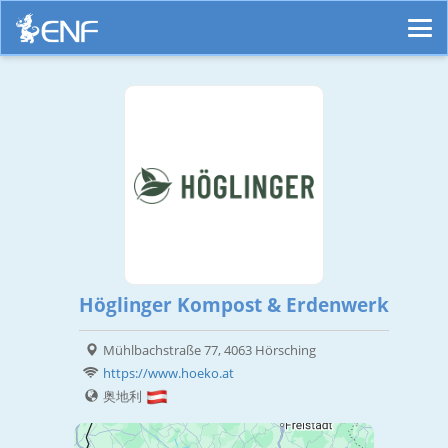
Höglinger Kompost & Erdenwerk
Mühlbachstraße 77, 4063 Hörsching
https://www.hoeko.at
奥地利