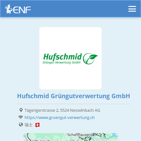
Hufschmid Grüngutverwertung GmbH
Tägerigerstrasse 2, 5524 Nesselnbach AG
https://www.gruengut-verwertung.ch
瑞士