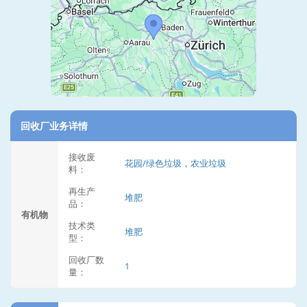
回收厂业务详情
接收废
花园/绿色垃圾，农业垃圾
料：
再生产
堆肥
品：
有机物
技术类
堆肥
型：
回收厂数
1
量：