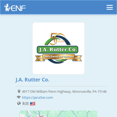
J.A. Rutter Co.
4917 Old William Penn Highway, Monroeville, PA 15146
https://jarutter.com
美国