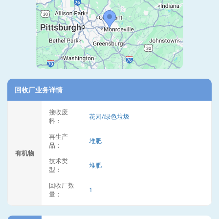
回收厂业务详情
接收废
花园/绿色垃圾
料：
再生产
堆肥
品：
有机物
技术类
堆肥
型：
回收厂数
1
量：