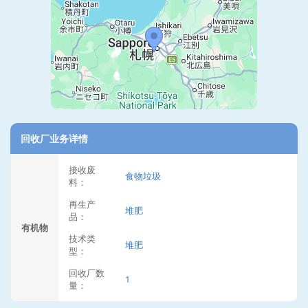
回收厂业务详情
接收废
食物垃圾
料：
再生产
堆肥
品：
有机物
技术类
堆肥
型：
回收厂数
1
量：