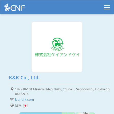
K&K Co., Ltd.
18-5-18-101 Minami 14-jō Nishi, Chūōku, Sapporoshi, Hokkaidō
064-0914
k-and-k.com
日本