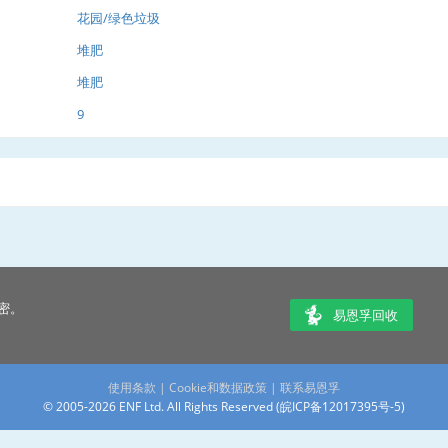
花园/绿色垃圾
堆肥
堆肥
9
密。
易恩孚回收
使用条款
|
Cookie和数据政策
|
联系易恩孚
© 2005-2026 ENF Ltd. All Rights Reserved (
皖ICP备12017395号-5
)