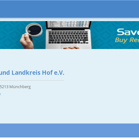
und Landkreis Hof e.V.
 95213 Münchberg
e