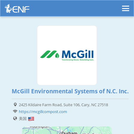
McGill Environmental Systems of N.C. Inc.
2425 Kildaire Farm Road, Suite 106, Cary, NC 27518
https://mcgillcompost.com
美国