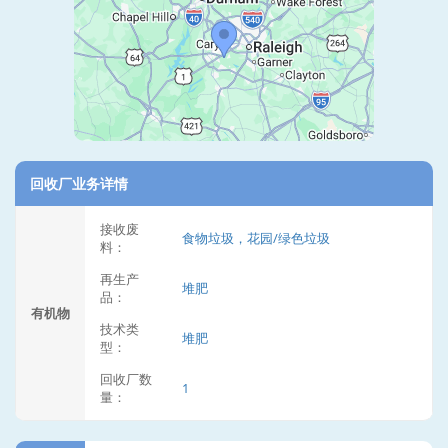
回收厂业务详情
接收废
食物垃圾，花园/绿色垃圾
料：
再生产
堆肥
品：
有机物
技术类
堆肥
型：
回收厂数
1
量：