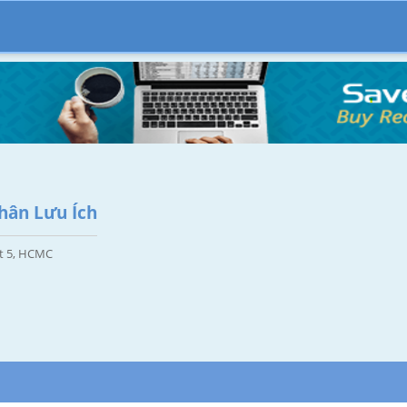
hân Lưu Ích
ct 5, HCMC