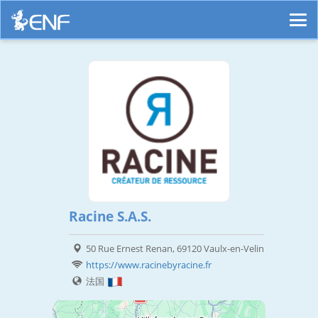
Racine S.A.S.
50 Rue Ernest Renan, 69120 Vaulx-en-Velin
https://www.racinebyracine.fr
法国