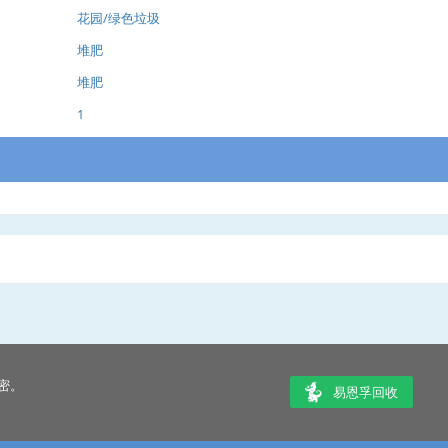
花园/绿色垃圾
堆肥
堆肥
1
密。
易恩孚回收