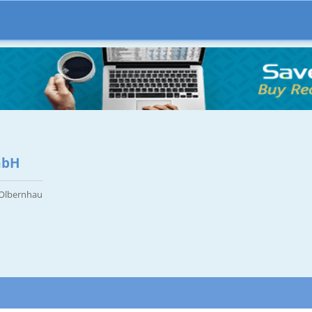
mbH
 Olbernhau