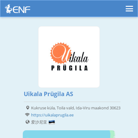
Uikala Prügila AS
Kukruse küla, Toila vald, Ida-Viru maakond 30623
https://uikalaprugila.ee
爱沙尼亚