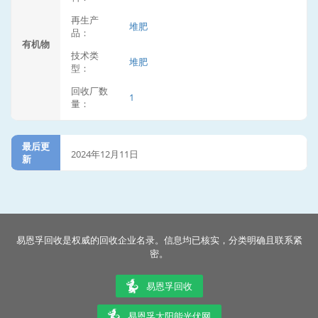
再生产
堆肥
品：
有机物
技术类
堆肥
型：
回收厂数
1
量：
最后更
2024年12月11日
新
易恩孚回收是权威的回收企业名录。信息均已核实，分类明确且联系紧
密。
易恩孚回收
易恩孚太阳能光伏网