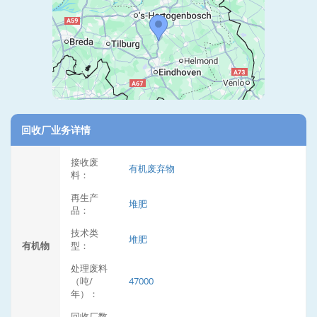
回收厂业务详情
接收废
有机废弃物
料：
再生产
堆肥
品：
技术类
堆肥
有机物
型：
处理废料
（吨/
47000
年）：
回收厂数