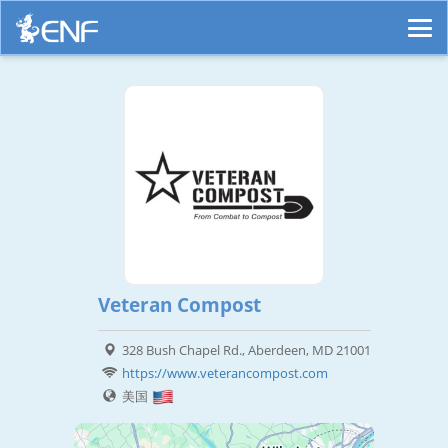
Veteran Compost
328 Bush Chapel Rd., Aberdeen, MD 21001
https://www.veterancompost.com
美国