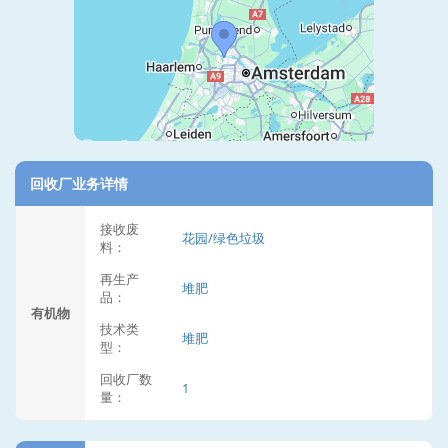
回收厂业务详情
接收废
花园/绿色垃圾
料：
再生产
堆肥
品：
有机物
技术类
堆肥
型：
回收厂数
1
量：