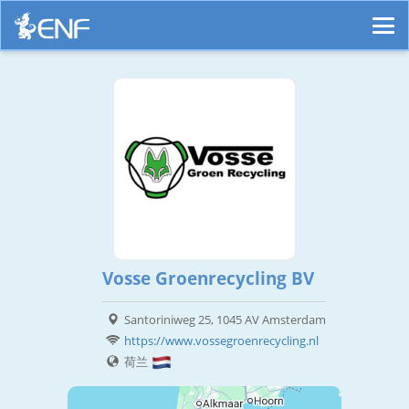
Vosse Groenrecycling BV
Santoriniweg 25, 1045 AV Amsterdam
https://www.vossegroenrecycling.nl
荷兰