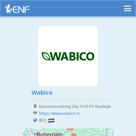
Wabico
Gansoyensesteeg 20a, 5145 PX Waalwijk
https://www.wabico.nl
荷兰