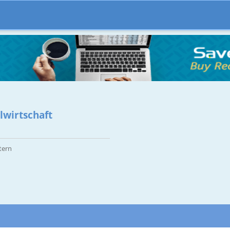
lwirtschaft
tern