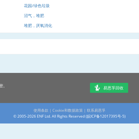
花园/绿色垃圾
沼气，堆肥
堆肥，厌氧消化
密。
易恩孚回收
使用条款
|
Cookie和数据政策
|
联系易恩孚
© 2005-2026 ENF Ltd. All Rights Reserved (
皖ICP备12017395号-5
)