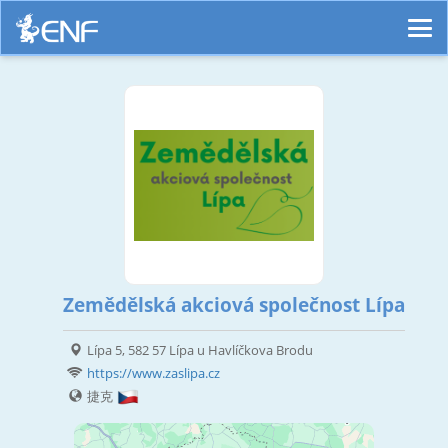
Zemědělská akciová společnost Lípa
Lípa 5, 582 57 Lípa u Havlíčkova Brodu
https://www.zaslipa.cz
捷克