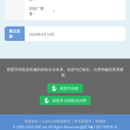
回收厂数
1
量：
最后更
2026年4月10日
新
易恩孚回收是权威的回收企业名录。信息均已核实，分类明确且联系紧
密。
易恩孚回收
易恩孚太阳能光伏网
使用条款
|
Cookie和数据政策
|
联系易恩孚
|
电脑版
© 2005-2026 ENF Ltd. All Rights Reserved (
皖ICP备12017395号-5
)